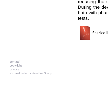
reducing the 
During the de
both with phan
tests.
Scarica i
contatti
copyright
privacy
sito realizzato da Neosidea Group